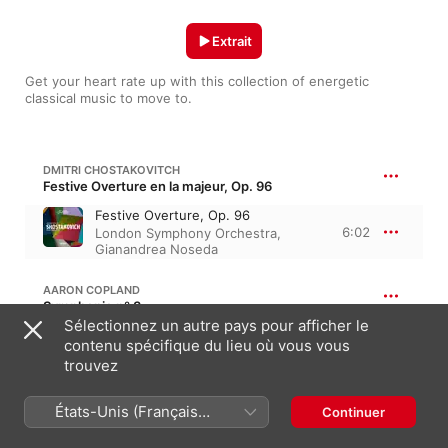
Extrait
Get your heart rate up with this collection of energetic 
classical music to move to.
DMITRI CHOSTAKOVITCH
Festive Overture en la majeur, Op. 96
Festive Overture, Op. 96
6:02
London Symphony Orchestra
,
Gianandrea Noseda
AARON COPLAND
Symphonie nº 3
Sélectionnez un autre pays pour afficher le
II. Allegro molto
contenu spécifique du lieu où vous vous
8:29
Antonio Pappano
,
London
trouvez
Symphony Orchestra
États-Unis (Français
GUSTAV HOLST
Continuer
The Planets, H 125, Op. 32 · “Les planètes”
France)