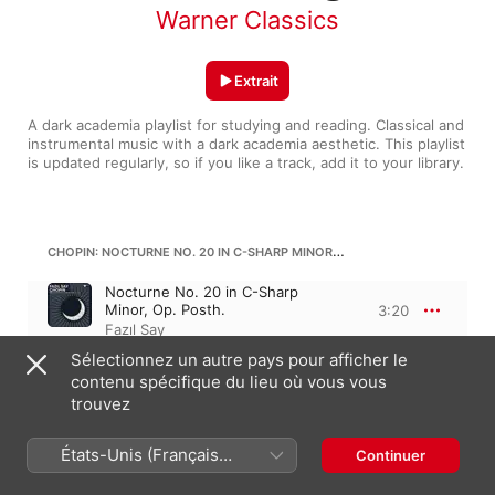
Warner Classics
Extrait
A dark academia playlist for studying and reading. Classical and 
instrumental music with a dark academia aesthetic. This playlist 
is updated regularly, so if you like a track, add it to your library.
CHOPIN: NOCTURNE NO. 20 IN C-SHARP MINOR, OP. POSTH.
Nocturne No. 20 in C-Sharp
Minor, Op. Posth.
3:20
Fazıl Say
Sélectionnez un autre pays pour afficher le
WOLFGANG AMADEUS MOZART
contenu spécifique du lieu où vous vous
Requiem en ré mineur, K. 626, KV 626
trouvez
VIII. Lacrimosa (Arr. Fontaine for
Clarinet, Organ and Fender Rhodes)
3:09
États-Unis (Français
Continuer
Bruno Fontaine
,
Pierre Génisson
France)