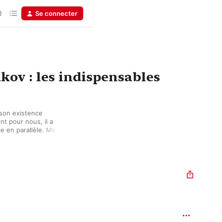
Se connecter
kov : les indispensables
son existence 
t pour nous, il a 
le en parallèle. Membre 
ne musique romantique 
 russes, son talent 
n savoir à deux 
c lui : Alexandre 
 Igor Stravinsky, entre 
ans la musique 