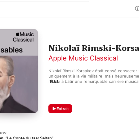
Nikolaï Rimski-Korsa
Apple Music Classical
Nikolaï Rimski-Korsakov était censé consacrer 
uniquement à la vie militaire, mais heureusemen
réussi à bâtir une remarquable carrière musica
PLUS
du célèbre « Groupe des Cinq », qui prônait u
nationale inspirée par les traditions populaires
d’orchestrateur est légendaire. Il a transmis so
générations de compositeurs qui ont étudié ave
Glazounov, Anatoli Liadov, Sergueï Prokofiev et
Extrait
autres. Son influence est également notable d
orchestrale de Ravel ou Debussy.
AKOV
an, “Le Conte du tsar Saltan”