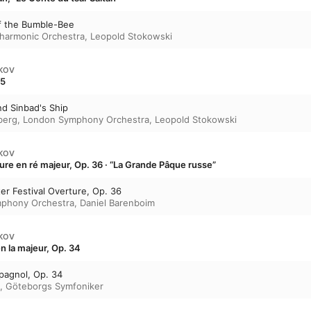
of the Bumble-Bee
lharmonic Orchestra
,
Leopold Stokowski
AKOV
35
nd Sinbad's Ship
berg
,
London Symphony Orchestra
,
Leopold Stokowski
AKOV
ure en ré majeur, Op. 36 · “La Grande Pâque russe”
er Festival Overture, Op. 36
mphony Orchestra
,
Daniel Barenboim
AKOV
n la majeur, Op. 34
pagnol, Op. 34
,
Göteborgs Symfoniker