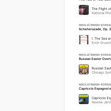
The Flight 
National Phi
NIKOLAÏ RIMSKI-KORS
Scheherazade, Op. 
I. The Sea a
Erich Gruen
NIKOLAÏ RIMSKI-KORS
Russian Easter Overt
Russian East
Chicago Sy
NIKOLAÏ RIMSKI-KORS
Capriccio Espagnol e
Capriccio Es
Neeme Järvi