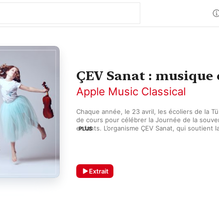
ÇEV Sanat : musique 
Apple Music Classical
Chaque année, le 23 avril, les écoliers de la T
de cours pour célébrer la Journée de la souver
enfants. L’organisme ÇEV Sanat, qui soutient l
PLUS
de la musique classique, prend part aux festiv
d’œuvres magistrales interprétées par ses fut
aussi par des instrumentistes et des orchestr
spécialement pour les jeunes oreilles, cet allia
de tous âges.
Extrait