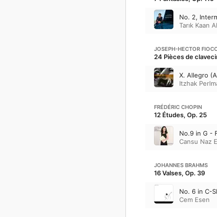
No. 2, Inter
Tarık Kaan A
JOSEPH-HECTOR FIOC
24 Pièces de claveci
X. Allegro (
Itzhak Perlm
FRÉDÉRIC CHOPIN
12 Études, Op. 25
No.9 in G - F
Cansu Naz E
JOHANNES BRAHMS
16 Valses, Op. 39
No. 6 in C-S
Cem Esen