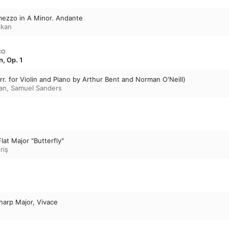
mezzo in A Minor. Andante
lkan
CO
n, Op. 1
Arr. for Violin and Piano by Arthur Bent and Norman O'Neill)
an
,
Samuel Sanders
lat Major "Butterfly"
riş
harp Major, Vivace