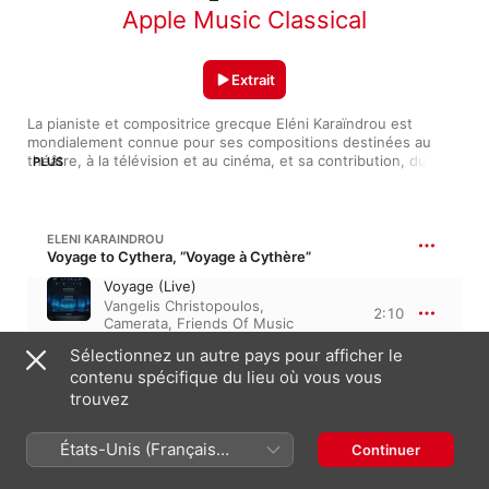
Apple Music Classical
Extrait
La pianiste et compositrice grecque Eléni Karaïndrou est 
mondialement connue pour ses compositions destinées au 
théâtre, à la télévision et au cinéma, et sa contribution, durant 
PLUS
plus de deux décennies, auprès du réalisateur Theo 
Angelopoulos. Son travail s’inscrit dans la continuité de sa 
formation ethnomusicologique, et de sa volonté de préserver 
les anciennes formes instrumentales et vocales ainsi que la 
ELENI KARAINDROU
tradition musicale grecque, avec notamment une utilisation 
Voyage to Cythera, “Voyage à Cythère”
régulière du santouri à travers sa musique. Forte d’une grande 
Voyage (Live)
curiosité, elle multiplie les collaborations au-delà de la sphère 
Vangelis Christopoulos
,
classique — notamment dans le jazz —, assemblant une œuvre 
2:10
Camerata, Friends Of Music
audacieuse et inclassable.
Orchestra
,
Alexandros Myrat
Sélectionnez un autre pays pour afficher le
contenu spécifique du lieu où vous vous
6:57
KARAINDROU: TOUS DES OISEAUX
trouvez
The Wind of War
États-Unis (Français
Continuer
Argyro Seira
,
Savina Yannatou
,
2:51
Giorgos Kontoyannis
,
Camerata
France)
Orchestra
,
Nikos Paraoulakis
,