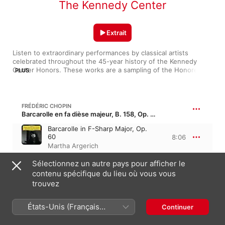
The Kennedy Center
Extrait
Listen to extraordinary performances by classical artists 
celebrated throughout the 45-year history of the Kennedy 
Center Honors. These works are a sampling of the Honorees' 
PLUS
talents, intended to inspire deeper exploration.
FRÉDÉRIC CHOPIN
Barcarolle en fa dièse majeur, B. 158, Op. 60
Barcarolle in F-Sharp Major, Op.
60
8:06
Martha Argerich
Sélectionnez un autre pays pour afficher le
NICCOLÒ PAGANINI
contenu spécifique du lieu où vous vous
24 Caprices, MS 25, Op. 1
trouvez
Caprice in A Minor, Op. 1, No. 24
4:46
Midori Goto
États-Unis (Français
Continuer
France)