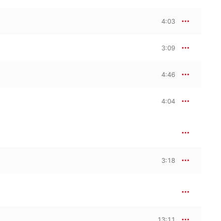
4:03
3:09
4:46
4:04
3:18
13:11