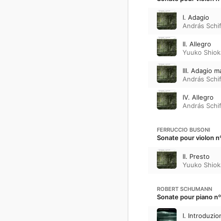
I. Adagio
András Schif
II. Allegro
Yuuko Shio
III. Adagio 
András Schif
IV. Allegro
András Schif
FERRUCCIO BUSONI
Sonate pour violon n
II. Presto
Yuuko Shio
ROBERT SCHUMANN
Sonate pour piano nº 
I. Introduzi