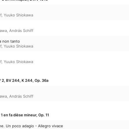
f
,
Yuuko Shiokawa
kawa
,
András Schiff
ma non tanto
f
,
Yuuko Shiokawa
f
,
Yuuko Shiokawa
º 2, BV 244, K 244, Op. 36a
kawa
,
András Schiff
1 en fa dièse mineur, Op. 11
one. Un poco adagio - Allegro vivace