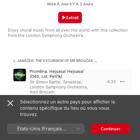
Mise À Jour Il Y A 2 Jours
Extrait
Enjoy choral music from all over the world with this collection 
from the London Symphony Orchestra.
L. JANÁČEK: THE EXCURSION OF MR BROUČEK TO THE 15TH CENTURY, JW I/7, PT. 2, ACT 4
Proměna. Hejsasa! Hejsasa!
(Děti, Lid, Petřík)
4:33
Sir Simon Rattle
,
Tenebrae
,
London Symphony Orchestra
,
Aleš Briscein
Sélectionnez un autre pays pour afficher le
DMITRI CHOSTAKOVITCH
contenu spécifique du lieu où vous vous
Moderato, Op. 40a
trouvez
III. Moderato. V pervoye, pervoye
Maya
5:10
États-Unis (Français
Gianandrea Noseda
,
London
Continuer
Symphony Chorus
,
London
France)
Symphony Orchestra