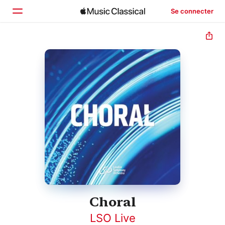
Se connecter
Accueil
Parcourir
Rechercher
Choral
LSO Live