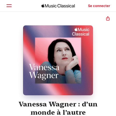
Se connecter
Accueil
Parcourir
Rechercher
Vanessa Wagner : dʼun
monde à lʼautre