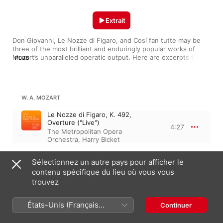
Extrait
Don Giovanni, Le Nozze di Figaro, and Cosí fan tutte may be 
three of the most brilliant and enduringly popular works of 
Mozart’s unparalleled operatic output. Here are excerpts from 
PLUS
these masterpieces, sung by Met greats past and present.
W. A. MOZART
Le Nozze di Figaro, K. 492,
Overture ("Live")
4:27
The Metropolitan Opera
Orchestra
,
Harry Bicket
WOLFGANG AMADEUS MOZART
Sélectionnez un autre pays pour afficher le
13:11
Le Nozze di Figaro, K. 492, KV 492 · “Les Noces de Figaro”
contenu spécifique du lieu où vous vous
Non so più cosa son, cosa faccio
trouvez
(Live)
3:34
The Metropolitan Opera
États-Unis (Français
Continuer
Orchestra
,
James Levine
,
Frederica von Stade
France)
Sull'aria ("Live")