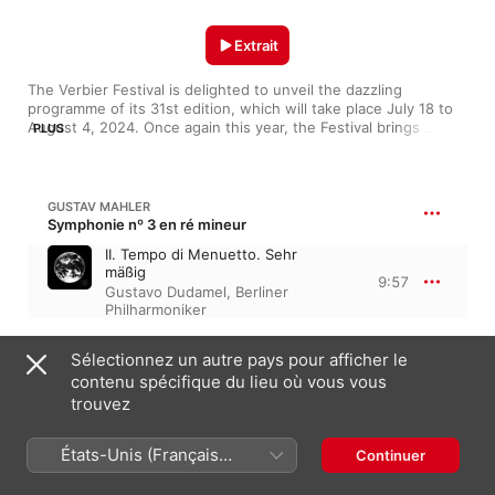
Extrait
The Verbier Festival is delighted to unveil the dazzling 
programme of its 31st edition, which will take place July 18 to 
August 4, 2024. Once again this year, the Festival brings 
PLUS
together a host of international stars and promising young 
talents to offer an exceptional musical experience.
GUSTAV MAHLER
Symphonie nº 3 en ré mineur
II. Tempo di Menuetto. Sehr
mäßig
9:57
Gustavo Dudamel
,
Berliner
Philharmoniker
PIOTR ILITCH TCHAÏKOVSKI
Sélectionnez un autre pays pour afficher le
The Seasons, Op. 37a, Op. 37b, TH 135 · “Les Saisons”
contenu spécifique du lieu où vous vous
trouvez
The Seasons (June), Op37a
5:27
M. Pletnev
,
Mikhail Pletnev
(piano)
États-Unis (Français
Continuer
France)
MODESTE MOUSSORGSKI