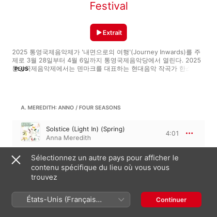
Festival
Extrait
2025 통영국제음악제가 '내면으로의 여행'(Journey Inwards)를 주
제로 3월 28일부터 4월 6일까지 통영국제음악당에서 열린다. 2025 
통영국제음악제에서는 덴마크를 대표하는 현대음악 작곡가 한스 아
PLUS
브라함센, 스페인의 첼리스트 파블로 페란데스, 그리고 한국의 스타 
피아니스트 임윤찬이 각각 상주 작곡가와 상주 연주자로 참여한다. 
또한 2025년에 타계 30주년을 맞는 윤이상과 탄생 100주년을 맞는 
작곡가 및 지휘자 피에르 불레즈의 주요 작품들이 연주된다.

A. MEREDITH: ANNO / FOUR SEASONS
'Anno'는 비발디 '사계'를 재창작한 음악에 전자음향을 입힌 독특한 
작품이다. 애나 메러디스는 스코틀랜드 작곡가이며 대영제국훈장
Solstice (Light In) (Spring)
4:01
(MBE)을 받는 등으로 높은 평가를 받고 있는 작곡가이다. 그의 대표
Anna Meredith
작 중 하나인 'Anno'는 비발디의 '사계'와 애나 매러디스 자신의 음악
이 상호 침투하는 작품으로 스코티시 앙상블과 영국 스피털필즈 페스
Sélectionnez un autre pays pour afficher le
티벌의 위촉을 받아 2016년에 작곡 및 초연되었으며, 이번 공연은 한
A. VIVALDI: ANNO / FOUR SEASONS
contenu spécifique du lieu où vous vous
국초연이 될 예정이다. 연주를 맡을 B'Rock 오케스트라는 바로크 음
악을 중심으로 하며 현대적인 실험에도 적극적인 연주단체이다. 4월 
trouvez
2일에는 고음악의 거장 르네 야콥스가 지휘하는 B'Rock 오케스트라
Dawn (Spring)
1:44
의 헨델 오라토리오 '시간과 깨달음의 승리' 공연이 예정되어 있다.

Anna Meredith
États-Unis (Français
Continuer
France)
The Tongyeong International Music Festival (TIMF) 2025, 
themed "Journey Inwards," will take place from March 28 to 