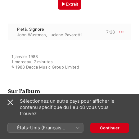
Extrait
Pietà, Signore
7:28
John Wustman
,
Luciano Pavarotti
1 janvier 1988

1 morceau, 7 minutes

℗ 1988 Decca Music Group Limited
Sur l’album
Sélectionnez un autre pays pour afficher le
contenu spécifique du lieu où vous vous
trouvez
Pavarotti at Carnegie Hall
Luciano Pavarotti
,
John Wustman
États-Unis (Français
Continuer
France)