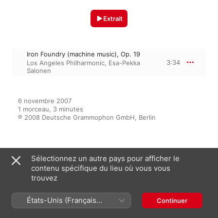
Extrait
Iron Foundry (machine music), Op. 19
3:34
Los Angeles Philharmonic
,
Esa-Pekka
Salonen
6 novembre 2007

1 morceau, 3 minutes

℗ 2008 Deutsche Grammophon GmbH, Berlin
Sur l’album
Sélectionnez un autre pays pour afficher le
contenu spécifique du lieu où vous vous
trouvez
DG Concerts LA 2006/2007 -
Shadow of Stalin - Shostakovich
/ Mosolov
États-Unis (Français
Continuer
Esa-Pekka Salonen
,
Michael
France)
Hendrick
,
Tatiana Pavlovskaya
,
Los