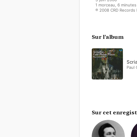
1 morceau, 6 minutes

℗ 2008 CRD Records 
Sur l’album
Scri
Paul 
Sur cet enregis