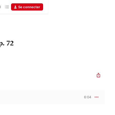
Se connecter
. 72
6:04