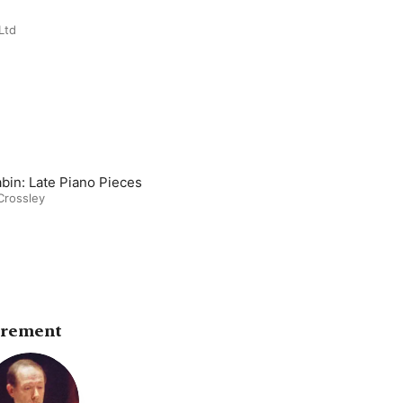
Ltd
abin: Late Piano Pieces
Crossley
trement