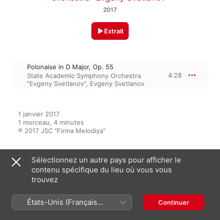
2017
Extrait
Polonaise in D Major, Op. 55
4:28
State Academic Symphony Orchestra
"Evgeny Svetlanov"
,
Evgeny Svetlanov
1 janvier 2017

1 morceau, 4 minutes

℗ 2017 JSC "Firma Melodiya"
Sélectionnez un autre pays pour afficher le
Sur l’album
contenu spécifique du lieu où vous vous
trouvez
États-Unis (Français
Continuer
ARSM I, Vol. 43. Lyadov
France)
Evgeny Svetlanov
,
State Academic