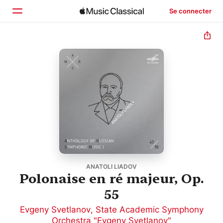
Se connecter
Accueil
Parcourir
Rechercher
ANATOLI LIADOV
Polonaise en ré majeur, Op.
55
Evgeny Svetlanov
,
State Academic Symphony
Orchestra "Evgeny Svetlanov"