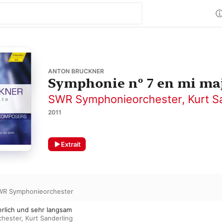
ANTON BRUCKNER
Symphonie nº 7 en mi ma
SWR Symphonieorchester
,
Kurt S
2011
Extrait
o
WR Symphonieorchester
ierlich und sehr langsam
hester
,
Kurt Sanderling