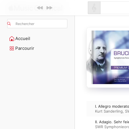
Rechercher
Accueil
Parcourir
I. Allegro moderat
Kurt Sanderling
,
S
II. Adagio. Sehr fe
SWR Symphonieorc