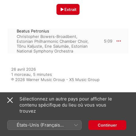
Extrait
Beatus Petronius
Christopher Bowers-Broadbent
,
5:09
Estonian Philharmonic Chamber Choir
,
Tõnu Kaljuste
,
Ene Salumäe
,
Estonian
National Symphony Orchestra
26 avril 2026

1 morceau, 5 minutes

℗ 2026 Warner Music Group - X5 Music Group
Sélectionnez un autre pays pour afficher le
Sur l’album
contenu spécifique du lieu où vous vous
trouvez
États-Unis (Français
Continuer
Summer School Study
France)
Multi-interprètes