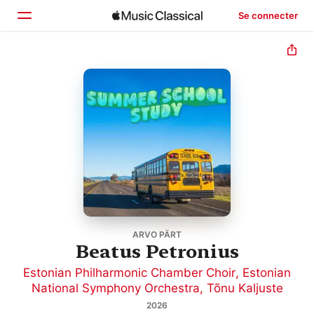
Se connecter
Accueil
Parcourir
Rechercher
ARVO PÄRT
Beatus Petronius
Estonian Philharmonic Chamber Choir
,
Estonian
National Symphony Orchestra
,
Tõnu Kaljuste
2026