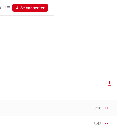
Se connecter
3:26
3:42