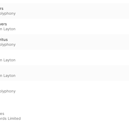
ers
olyphony
avers
n Layton
ritus
olyphony
n Layton
n Layton
olyphony
es

rds Limited