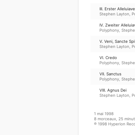
III. Erster Alleluiav
Stephen Layton
,
P
IV. Zweiter Allelui
Polyphony
,
Stephe
V. Veni, Sancte Spi
Stephen Layton
,
P
VI. Credo
Polyphony
,
Stephe
VII. Sanctus
Polyphony
,
Stephe
VIII. Agnus Dei
Stephen Layton
,
P
1 mai 1998

8 morceaux, 25 minut
℗ 1998 Hyperion Reco