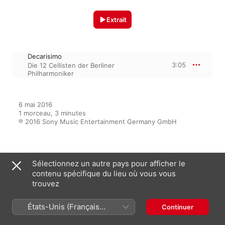
Extrait
Decarisimo
3:05
Die 12 Cellisten der Berliner
Philharmoniker
6 mai 2016

1 morceau, 3 minutes

℗ 2016 Sony Music Entertainment Germany GmbH
Sur l’album
Sélectionnez un autre pays pour afficher le
contenu spécifique du lieu où vous vous
trouvez
Hora Cero
États-Unis (Français
Die 12 Cellisten der Berliner
Continuer
Philharmoniker
France)