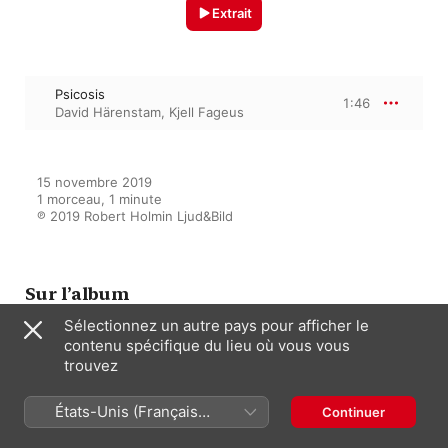
Extrait
Psicosis
1:46
David Härenstam
,
Kjell Fageus
15 novembre 2019

1 morceau, 1 minute

℗ 2019 Robert Holmin Ljud&Bild
Sur l’album
Sélectionnez un autre pays pour afficher le
contenu spécifique du lieu où vous vous
trouvez
Astor Piazzolla - Presence
Kjell Fageus
,
David Härenstam
États-Unis (Français
Continuer
France)