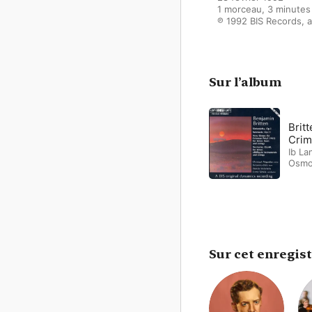
1 morceau, 3 minutes

℗ 1992 BIS Records, a
Sur l’album
Brit
Crim
Ib La
Osmo
Sur cet enregis