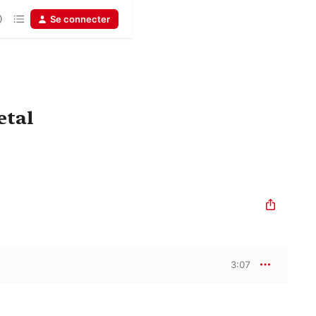
Se connecter
etal
3:07