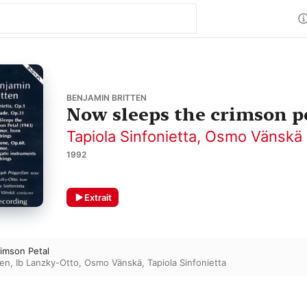
BENJAMIN BRITTEN
Now sleeps the crimson p
Tapiola Sinfonietta
,
Osmo Vänskä
1992
Extrait
imson Petal
ien
,
Ib Lanzky-Otto
,
Osmo Vänskä
,
Tapiola Sinfonietta