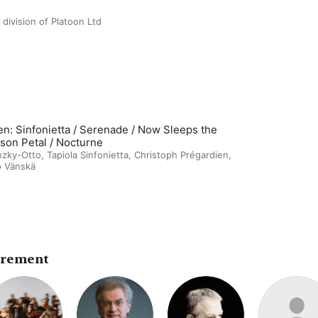
 division of Platoon Ltd
ten: Sinfonietta / Serenade / Now Sleeps the
son Petal / Nocturne
nzky-Otto
,
Tapiola Sinfonietta
,
Christoph Prégardien
,
 Vänskä
trement