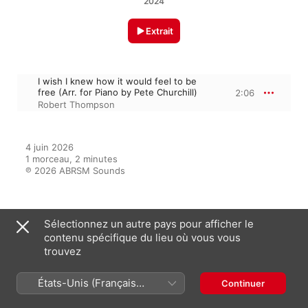
2024
Extrait
I wish I knew how it would feel to be
free (Arr. for Piano by Pete Churchill)
2:06
Robert Thompson
4 juin 2026

1 morceau, 2 minutes

℗ 2026 ABRSM Sounds
Sur l’album
Sélectionnez un autre pays pour afficher le
contenu spécifique du lieu où vous vous
trouvez
Piano Exam Pieces 2027 &
États-Unis (Français
Continuer
2028, ABRSM Grade 6
France)
ABRSM