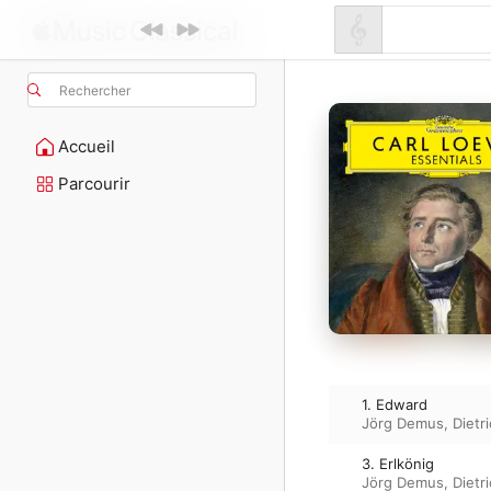
Rechercher
Accueil
Parcourir
1. Edward
Jörg Demus
,
Dietr
3. Erlkönig
Jörg Demus
,
Dietr