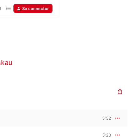
Se connecter
skau
5:52
3:23