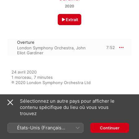
2020
Extrait
Overture
7:52
London Symphony Orchestra
,
John
Eliot Gardiner
24 avril 2020

1 morceau, 7 minutes

℗ 2020 London Symphony Orchestra Ltd
Sélectionnez un autre pays pour afficher le
Sur l’album
contenu spécifique du lieu où vous vous
trouvez
Weber: Overture "Euryanthe" -
États-Unis (Français
Continuer
Single
France)
John Eliot Gardiner
,
London