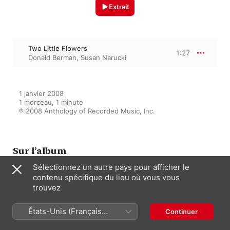
Extrait
Two Little Flowers
1:27
Donald Berman
,
Susan Narucki
1 janvier 2008

1 morceau, 1 minute

℗ 2008 Anthology of Recorded Music, Inc.
Sur l’album
Sélectionnez un autre pays pour afficher le
contenu spécifique du lieu où vous vous
trouvez
The Light That is Felt: Songs of
Charles Ives
Susan Narucki
,
Donald Berman
États-Unis (Français
Continuer
France)