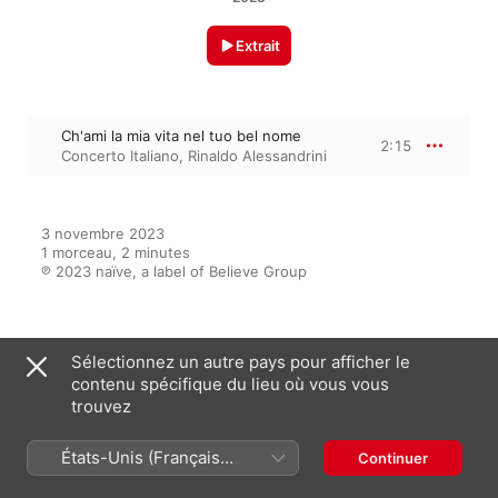
Extrait
Ch'ami la mia vita nel tuo bel nome
2:15
Concerto Italiano
,
Rinaldo Alessandrini
3 novembre 2023

1 morceau, 2 minutes

℗ 2023 naïve, a label of Believe Group
Sur l’album
Sélectionnez un autre pays pour afficher le
contenu spécifique du lieu où vous vous
trouvez
Monteverdi: Tutti I Madrigali
États-Unis (Français
Continuer
Concerto Italiano
,
Rinaldo
Alessandrini
France)