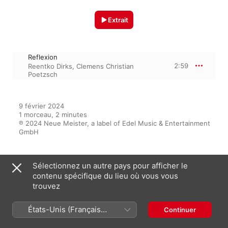
Extrait
Reflexion
2:59
Reentko Dirks
,
Clemens Christian
Poetzsch
9 février 2024

1 morceau, 2 minutes

℗ 2024 Neue Meister, a label of Edel Music & Entertainment 
GmbH
Sélectionnez un autre pays pour afficher le
Sur l’album
contenu spécifique du lieu où vous vous
trouvez
Reflexion - Single
États-Unis (Français
Continuer
Clemens Christian Poetzsch
,
France)
Reentko Dirks