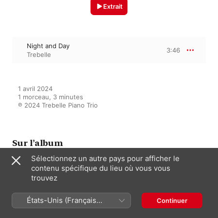
Extrait
Night and Day
3:46
Trebelle
1 avril 2024

1 morceau, 3 minutes

℗ 2024 Trebelle Piano Trio
Sur l’album
Sélectionnez un autre pays pour afficher le
contenu spécifique du lieu où vous vous
trouvez
Night and Day
Trebelle
États-Unis (Français
Continuer
France)