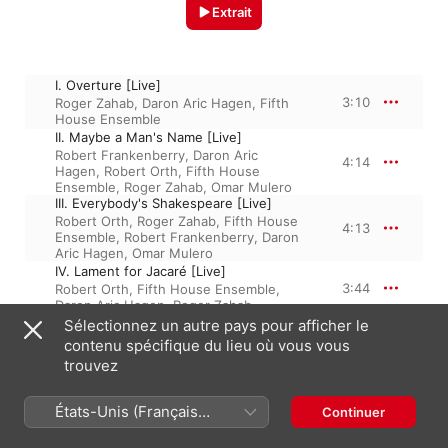
Extrait
I. Overture [Live]
3:10
Roger Zahab
,
Daron Aric Hagen
,
Fifth
House Ensemble
II. Maybe a Man's Name [Live]
Robert Frankenberry
,
Daron Aric
4:14
Hagen
,
Robert Orth
,
Fifth House
Ensemble
,
Roger Zahab
,
Omar Mulero
III. Everybody's Shakespeare [Live]
Robert Orth
,
Roger Zahab
,
Fifth House
4:13
Ensemble
,
Robert Frankenberry
,
Daron
Aric Hagen
,
Omar Mulero
IV. Lament for Jacaré [Live]
3:44
Robert Orth
,
Fifth House Ensemble
,
Daron Aric Hagen
,
Roger Zahab
V. First Nachtmusik [Live]
Sélectionnez un autre pays pour afficher le
Fifth House Ensemble
,
Omar Mulero
,
contenu spécifique du lieu où vous vous
3:24
Robert Frankenberry
,
Daron Aric
trouvez
Hagen
,
Robert Orth
,
Roger Zahab
VI. The Magnificent Downbeats [Live]
Robert Frankenberry
,
Daron Aric
États-Unis (Français
Continuer
3:07
Hagen
,
Fifth House Ensemble
,
Robert
France)
Orth
,
Roger Zahab
,
Omar Mulero