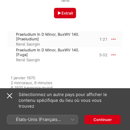
1970
Extrait
Praeludium In D Minor, BuxWV 140.
[Praeludium]
1:21
René Saorgin
Praeludium In D Minor, BuxWV 140.
[Fuga]
5:02
René Saorgin
1 janvier 1970

2 morceaux, 6 minutes

℗ 1970 harmonia mundi
Sélectionnez un autre pays pour afficher le
contenu spécifique du lieu où vous vous
trouvez
Sur l’album
États-Unis (Français
Continuer
France)