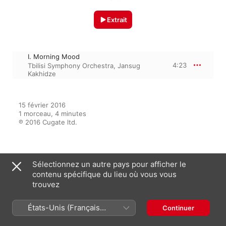
Extrait
I. Morning Mood
4:23
Tbilisi Symphony Orchestra
,
Jansug
Kakhidze
15 février 2016

1 morceau, 4 minutes

℗ 2016 Cugate ltd.
Sur l’album
Sélectionnez un autre pays pour afficher le
contenu spécifique du lieu où vous vous
trouvez
Classical Hits
États-Unis (Français
Tbilisi Symphony Orchestra
,
George
Continuer
Vachnadze
,
Jansug Kakhidze
France)