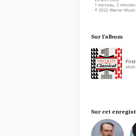
1 morceau, 2 minutes

℗ 2022 Warner Music
Sur l’album
First
Multi
Sur cet enregis