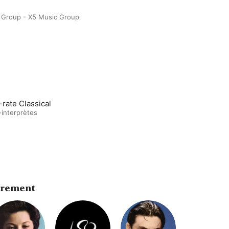
 Group - X5 Music Group
-rate Classical
-interprètes
trement