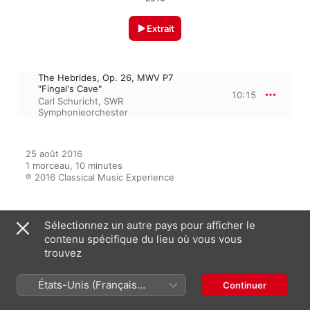
Extrait
The Hebrides, Op. 26, MWV P7
"Fingal's Cave"
10:15
Carl Schuricht
,
SWR
Symphonieorchester
25 août 2016

1 morceau, 10 minutes

℗ 2016 Classical Music Experience
Sélectionnez un autre pays pour afficher le
Sur l’album
contenu spécifique du lieu où vous vous
trouvez
Classical Music Experience -
États-Unis (Français
Continuer
Famous Romantic Overtures
France)
Multi-interprètes