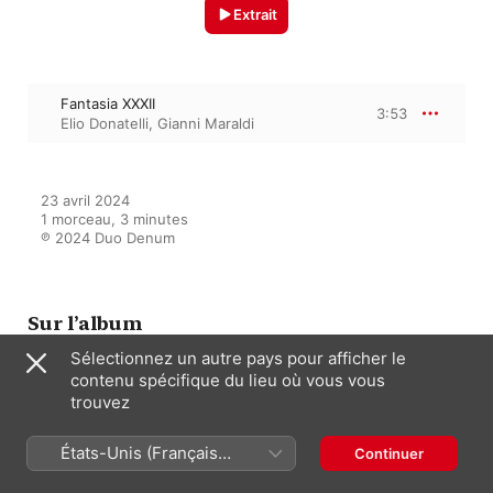
Extrait
Fantasia XXXII
3:53
Elio Donatelli
,
Gianni Maraldi
23 avril 2024

1 morceau, 3 minutes

℗ 2024 Duo Denum
Sur l’album
Sélectionnez un autre pays pour afficher le
contenu spécifique du lieu où vous vous
A musical journey through
trouvez
Europe in the 1500s and early
1600s.
Paolo Fantini
,
Gianni Maraldi
,
Elio
États-Unis (Français
Continuer
Donatelli
France)