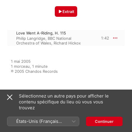
Extrait
Love Went A-Riding, H. 115
1:42
Philip Langridge
,
BBC National
Orchestra of Wales
,
Richard Hickox
1 mai 2005

1 morceau, 1 minute

℗ 2005 Chandos Records
Sur l’album
Sélectionnez un autre pays pour afficher le
contenu spécifique du lieu où vous vous
trouvez
Bridge: Orchestral Works, Vol. 6
États-Unis (Français
BBC National Orchestra of Wales
,
Continuer
Richard Hickox
France)