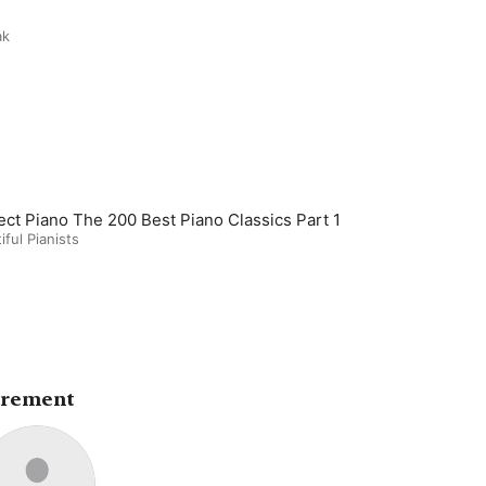
ak
ect Piano The 200 Best Piano Classics Part 1
iful Pianists
trement