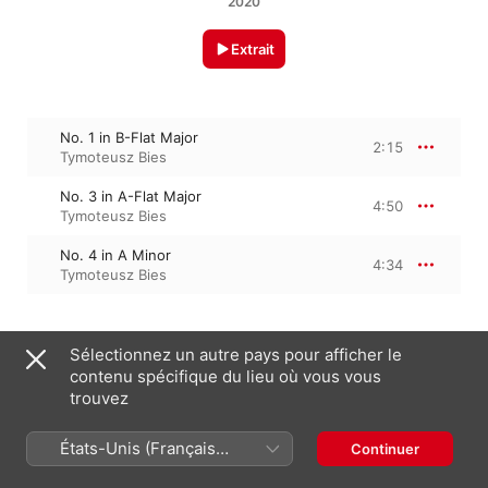
2020
Extrait
No. 1 in B-Flat Major
2:15
Tymoteusz Bies
No. 3 in A-Flat Major
4:50
Tymoteusz Bies
No. 4 in A Minor
4:34
Tymoteusz Bies
14 août 2020

Sélectionnez un autre pays pour afficher le
3 morceaux, 11 minutes

contenu spécifique du lieu où vous vous
℗ 2020 Kns Classical
trouvez
États-Unis (Français
Continuer
France)
Sur l’album