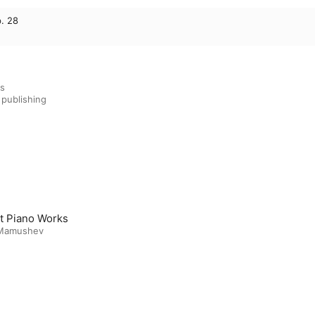
. 28
s

 publishing
t Piano Works
 Mamushev