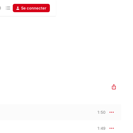
Se connecter
1:50
1:49