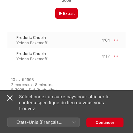
2005
Extrait
Frederic Chopin
4:04
Yelena Eckemoff
Frederic Chopin
4:17
Yelena Eckemoff
10 avril 1998

2 morceaux, 8 minutes

℗ 2005 L & H Production
Sélectionnez un autre pays pour afficher le
contenu spécifique du lieu où vous vous
trouvez
Sur l’album
États-Unis (Français
Continuer
France)