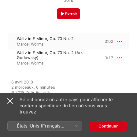
2018
Extrait
Waltz in F Minor, Op. 70 No. 2
3:02
Marcel Worms
Waltz in F Minor, Op. 70 No. 2 (Arr. L.
Godowsky)
3:17
Marcel Worms
6 avril 2018

2 morceaux, 6 minutes

℗ 2018 Zefir Records
Sélectionnez un autre pays pour afficher le
contenu spécifique du lieu où vous vous
trouvez
Sur l’album
États-Unis (Français
Continuer
France)