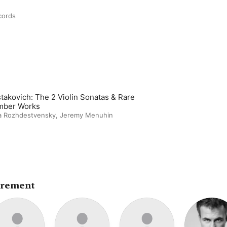
cords
takovich: The 2 Violin Sonatas & Rare
mber Works
a Rozhdestvensky
,
Jeremy Menuhin
trement