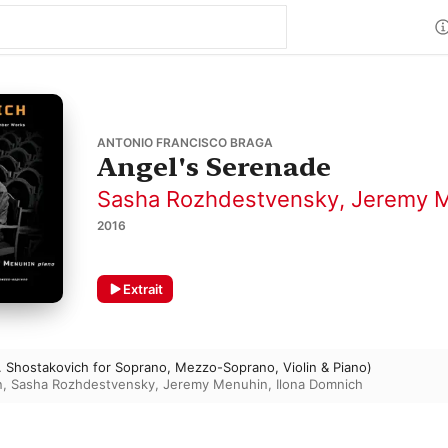
ANTONIO FRANCISCO BRAGA
Angel's Serenade
Sasha Rozhdestvensky
,
Jeremy 
2016
Extrait
D. Shostakovich for Soprano, Mezzo-Soprano, Violin & Piano)
n
,
Sasha Rozhdestvensky
,
Jeremy Menuhin
,
Ilona Domnich