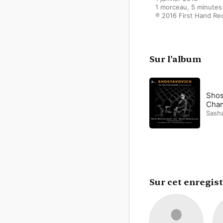
1 morceau, 5 minutes

℗ 2016 First Hand Re
Sur l’album
Shos
Cha
Sash
Sur cet enregis