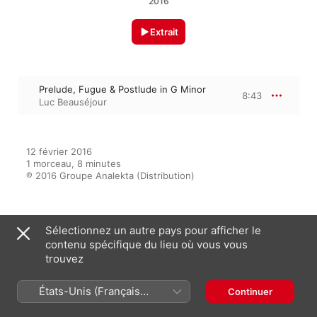
2016
Extrait
Prelude, Fugue & Postlude in G Minor
8:43
Luc Beauséjour
12 février 2016

1 morceau, 8 minutes

℗ 2016 Groupe Analekta (Distribution)
Sur l’album
Sélectionnez un autre pays pour afficher le
contenu spécifique du lieu où vous vous
trouvez
Baroque Session on Piano
États-Unis (Français
Continuer
Luc Beauséjour
France)