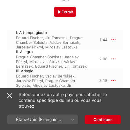
Extrait
I. A tempo giusto
Eduard Fischer
,
Jiri Tomasek
,
Prague
1:44
Chamber Soloists
,
Václav Bernášek
,
Jaroslav Přikryl
,
Miroslav Laštovka
II. Allegro
Prague Chamber Soloists
,
Jaroslav
2:06
Přikryl
,
Miroslav Laštovka
,
Václav
Bernášek
,
Eduard Fischer
,
Jiri Tomasek
III. Adagio
Eduard Fischer
,
Václav Bernášek
,
3:18
Jaroslav Přikryl
,
Prague Chamber
Soloists
,
Miroslav Laštovka
,
Jiri
Tomasek
Sélectionnez un autre pays pour afficher le
IV. Allegro
Václav Bernášek
,
Prague Chamber
contenu spécifique du lieu où vous vous
2:51
Soloists
,
Jiri Tomasek
,
Jaroslav Přikryl
,
trouvez
Miroslav Laštovka
,
Eduard Fischer
V. Allegro
Eduard Fischer
,
Prague Chamber
États-Unis (Français
Continuer
2:40
Soloists
,
Václav Bernášek
,
Miroslav
France)
Laštovka
,
Jaroslav Přikryl
,
Jiri Tomasek