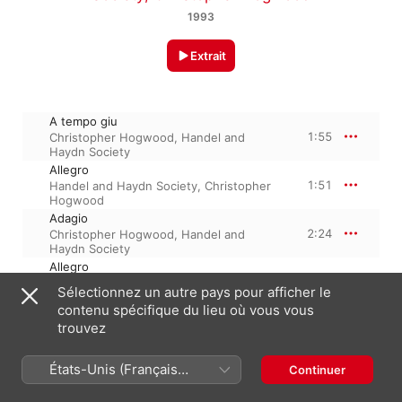
1993
Extrait
A tempo giu
1:55
Christopher Hogwood
,
Handel and
Haydn Society
Allegro
1:51
Handel and Haydn Society
,
Christopher
Hogwood
Adagio
2:24
Christopher Hogwood
,
Handel and
Haydn Society
Allegro
2:41
Handel and Haydn Society
,
Christopher
Sélectionnez un autre pays pour afficher le
Hogwood
contenu spécifique du lieu où vous vous
Allegro
trouvez
2:57
Christopher Hogwood
,
Handel and
Haydn Society
États-Unis (Français
Continuer
France)
1 janvier 1993
