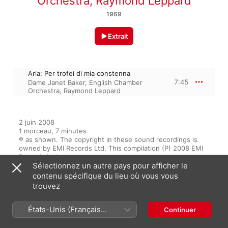
Orchestra
,
Raymond Leppard
1969
Extrait
Aria: Per trofei di mia constenna
7:45
Dame Janet Baker
,
English Chamber
Orchestra
,
Raymond Leppard
2 juin 2008

1 morceau, 7 minutes

℗ as shown. The copyright in these sound recordings is 
owned by EMI Records Ltd. This compilation (P) 2008 EMI 
Records Ltd.
Sélectionnez un autre pays pour afficher le
contenu spécifique du lieu où vous vous
trouvez
Sur l’album
États-Unis (Français
Continuer
France)