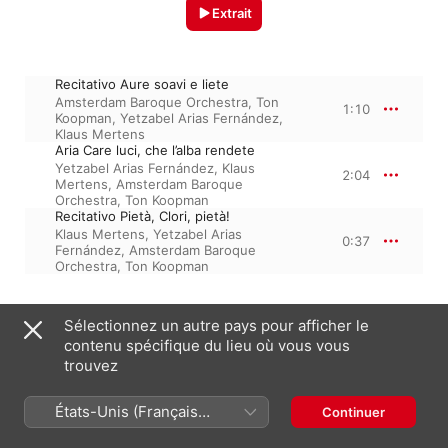
Extrait
Recitativo Aure soavi e liete
Amsterdam Baroque Orchestra
,
Ton
1:10
Koopman
,
Yetzabel Arias Fernández
,
Klaus Mertens
Aria Care luci, che l’alba rendete
Yetzabel Arias Fernández
,
Klaus
2:04
Mertens
,
Amsterdam Baroque
Orchestra
,
Ton Koopman
Recitativo Pietà, Clori, pietà!
Klaus Mertens
,
Yetzabel Arias
0:37
Fernández
,
Amsterdam Baroque
Orchestra
,
Ton Koopman
Sélectionnez un autre pays pour afficher le
9 septembre 2016

3 morceaux, 3 minutes

contenu spécifique du lieu où vous vous
℗ 2016 Challenge Classics
trouvez
États-Unis (Français
Continuer
France)
Sur l’album