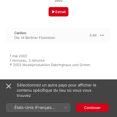
2002
Extrait
Carillon
3:44
Die 14 Berliner Floetisten
1 mai 2002

1 morceau, 3 minutes

℗ 2002 Musikproduktion Dabringhaus und Grimm
Sur l’album
Sélectionnez un autre pays pour afficher le
contenu spécifique du lieu où vous vous
trouvez
Dancing Flutes
États-Unis (Français
Continuer
Die 14 Berliner Floetisten
France)