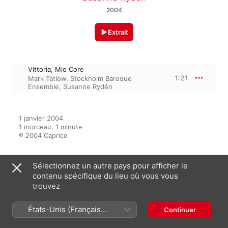
2004
Extrait
Vittoria, Mio Core
1:21
Mark Tatlow
,
Stockholm Baroque
Ensemble
,
Susanne Rydén
1 janvier 2004

1 morceau, 1 minute

℗ 2004 Caprice
Sélectionnez un autre pays pour afficher le
Sur l’album
contenu spécifique du lieu où vous vous
trouvez
Music From The Court Of
États-Unis (Français
Continuer
Queen Christina Of Sweden
France)
Anna Nyhlin
,
Susanne Rydén
,