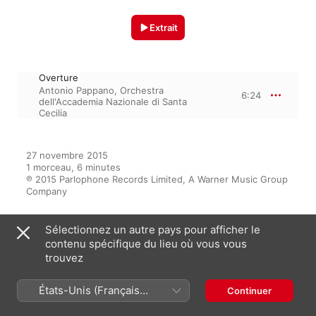
Extrait
Overture
Antonio Pappano
,
Orchestra
6:24
dell'Accademia Nazionale di Santa
Cecilia
27 novembre 2015

1 morceau, 6 minutes

℗ 2015 Parlophone Records Limited, A Warner Music Group 
Company
Sélectionnez un autre pays pour afficher le
contenu spécifique du lieu où vous vous
Sur l’album
trouvez
États-Unis (Français
Continuer
100 Best Classics
France)